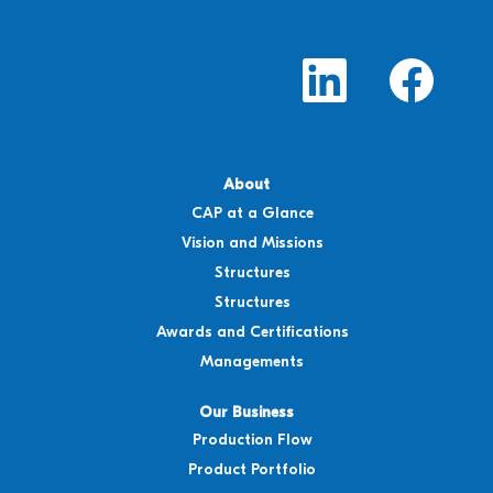
M
M
e
e
m
m
b
b
u
u
k
k
a
a
d
d
i
i
About
t
t
CAP at a Glance
a
a
b
b
Vision and Missions
b
b
a
a
Structures
r
r
u
u
Structures
.
.
Awards and Certifications
Managements
Our Business
Production Flow
Product Portfolio