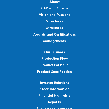
i
i
About
t
t
CAP at a Glance
a
a
b
b
Vision and Missions
b
b
a
a
Structures
r
r
u
u
Structures
.
.
Awards and Certifications
Managements
Our Business
Production Flow
Product Portfolio
Product Specification
Investor Relations
Stock Information
Financial Highlights
Reports
Public Announcements